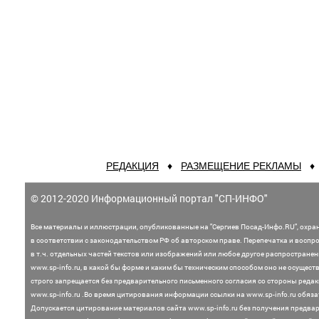
РЕДАКЦИЯ
♦
РАЗМЕЩЕНИЕ РЕКЛАМЫ
© 2012-2020 Информационный портал "СП-ИНФО"
Все материалы и иллюстрации,
опубликованные на "Сергиев Посад-Инфо.RU", охра
в соответствии с законодательством
РФ об авторском праве. Перепечатка и воспр
в т.ч. отдельных частей текстов или
изображений или любое другое распростране
www.sp-info.ru, в какой бы форме и каким бы техническим способом оно не осущест
строго запрещается без предварительного письменного согласия со стороны редак
www.sp-info.ru .
Во время цитирования информации ссылки на www.sp-info.ru обяза
Допускается цитирование материалов сайта www.sp-info.ru без получения предва