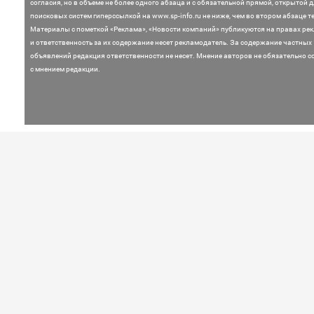
согласия, но в объеме не более одного абзаца и с обязательной прямой, открытой 
поисковых систем гиперссылкой на www.sp-info.ru не ниже, чем во втором абзаце те
Материалы с пометкой «Реклама», «Новости компаний» публикуются на правах ре
и ответственность за их содержание несет рекламодатель.
За содержание частных
объявлений редакция ответственности не несет. Мнение
авторов не обязательно с
с мнением редакции.