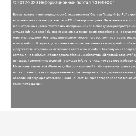
© 2012-2020 Информационный портал "СП-ИНФО"
Все материалы и иллюстрации,
опубликованные на "Сергиев Посад-Инфо.RU", охра
в соответствии с законодательством
РФ об авторском праве. Перепечатка и воспр
в т.ч. отдельных частей текстов или
изображений или любое другое распростране
www.sp-info.ru, в какой бы форме и каким бы техническим способом оно не осущест
строго запрещается без предварительного письменного согласия со стороны редак
www.sp-info.ru .
Во время цитирования информации ссылки на www.sp-info.ru обяза
Допускается цитирование материалов сайта www.sp-info.ru без получения предва
согласия, но в объеме не более одного абзаца и с обязательной прямой, открытой 
поисковых систем гиперссылкой на www.sp-info.ru не ниже, чем во втором абзаце те
Материалы с пометкой «Реклама», «Новости компаний» публикуются на правах ре
и ответственность за их содержание несет рекламодатель.
За содержание частных
объявлений редакция ответственности не несет. Мнение
авторов не обязательно с
с мнением редакции.